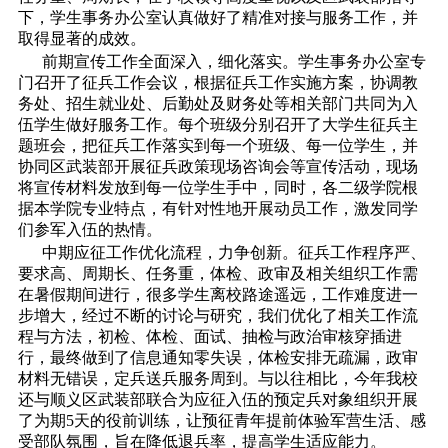
下，学生事务办公室认真做好了精准对接与服务工作，并
取得显著的成效。
前期宣传工作全面深入，细化落实。学生事务办公室专
门召开了征兵工作会议，根据征兵工作实施方案，协调教
务处、招生就业处、后勤处及财务处等相关部门共同为入
伍学生做好服务工作。每个班级分别召开了大学生征兵主
题班会，把征兵工作落实到每一个班级、每一位学生，并
协同区武装部开展征兵政策现场咨询会等宣传活动，现场
将宣传材料发放到每一位学生手中，同时，各二级学院根
据本学院专业特点，有针对性地开展动员工作，激发同学
们参军入伍的热情。
中期应征工作优化流程，力争创新。征兵工作程序严、
要求高、周期长、任务重，体检、政审及相关组织工作需
在暑假期间进行，很多学生离校路途遥远，工作难度进一
步增大，经过不断的讨论与研究，我们优化了相关工作流
程与方法，初检、体检、面试、抽检与政治审核穿插进
行，最终做到了信息通知零失误，体检安排无疏漏，政审
材料无错误，定兵送兵服务周到。与以往相比，今年我校
还与顺义区武装部联合为应征入伍的预定兵对象组织开展
了为期5天的役前训练，让预征青年提前体验军营生活、感
受部队氛围，旨在降低退兵率，提高学生适应能力。