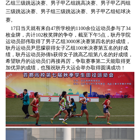
乙组三级跳远决赛、男子甲乙组跳高决赛、男子甲乙丙组
三级跳远决赛、男子组三级跳远决赛、男子甲乙组铅球决
赛。
17日当天就有来自47所学校的1100余位运动员参与了34
枚金牌，共计102枚奖牌的争夺，截至下午5点，耿丹学院
运动员邵伟取得了男子乙组3000米决赛第四名的好成绩，
耿丹运动员尹思朦获得女子乙组100米决赛第五名的好成
绩，耿丹运动员孙倩h获得女子跳高乙组第八名的好成绩，
希望耿丹的运动员们再接再厉，争取赛事第二天能取得更
加优异的成绩，也预祝耿丹大运会举办取得圆满成功！