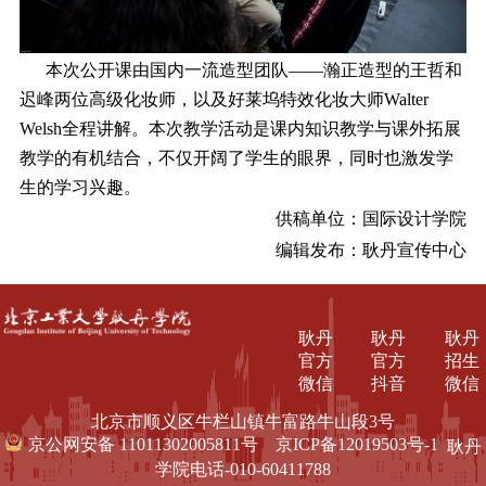
本次公开课由国内一流造型团队――瀚正造型的王哲和
迟峰两位高级化妆师，以及好莱坞特效化妆大师Walter
Welsh全程讲解。本次教学活动是课内知识教学与课外拓展
教学的有机结合，不仅开阔了学生的眼界，同时也激发学
生的学习兴趣。
供稿单位：国际设计学院
编辑发布：耿丹宣传中心
耿丹
耿丹
耿丹
官方
官方
招生
微信
抖音
微信
北京市顺义区牛栏山镇牛富路牛山段3号
京公网安备 11011302005811号
京ICP备12019503号-1
耿丹
学院电话-010-60411788