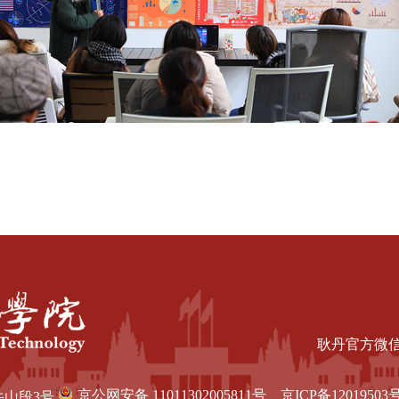
耿丹官方微
京公网安备 11011302005811号
京ICP备12019503号
牛山段3号