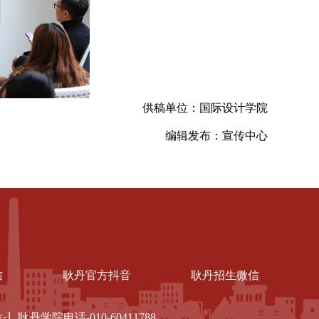
供稿单位：国际设计学院
编辑发布：宣传中心
信
耿丹官方抖音
耿丹招生微信
-1
耿丹学院电话-010-60411788