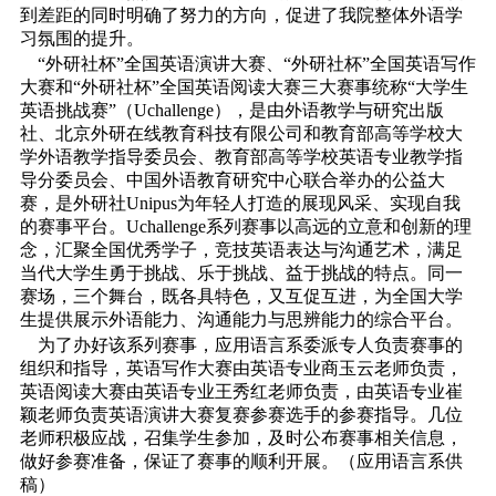
到差距的同时明确了努力的方向，促进了我院整体外语学
习氛围的提升。
“外研社杯”全国英语演讲大赛、“外研社杯”全国英语写作
大赛和“外研社杯”全国英语阅读大赛三大赛事统称“大学生
英语挑战赛”（Uchallenge），是由外语教学与研究出版
社、北京外研在线教育科技有限公司和教育部高等学校大
学外语教学指导委员会、教育部高等学校英语专业教学指
导分委员会、中国外语教育研究中心联合举办的公益大
赛，是外研社Unipus为年轻人打造的展现风采、实现自我
的赛事平台。Uchallenge系列赛事以高远的立意和创新的理
念，汇聚全国优秀学子，竞技英语表达与沟通艺术，满足
当代大学生勇于挑战、乐于挑战、益于挑战的特点。同一
赛场，三个舞台，既各具特色，又互促互进，为全国大学
生提供展示外语能力、沟通能力与思辨能力的综合平台。
为了办好该系列赛事，应用语言系委派专人负责赛事的
组织和指导，英语写作大赛由英语专业商玉云老师负责，
英语阅读大赛由英语专业王秀红老师负责，由英语专业崔
颖老师负责英语演讲大赛复赛参赛选手的参赛指导。几位
老师积极应战，召集学生参加，及时公布赛事相关信息，
做好参赛准备，保证了赛事的顺利开展。（应用语言系供
稿）