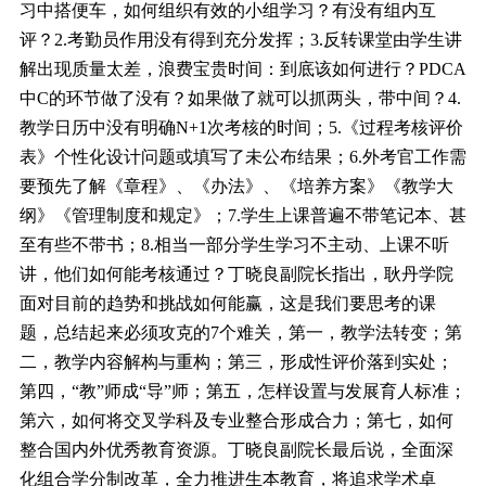
习中搭便车，如何组织有效的小组学习？有没有组内互
评？2.考勤员作用没有得到充分发挥；3.反转课堂由学生讲
解出现质量太差，浪费宝贵时间：到底该如何进行？PDCA
中C的环节做了没有？如果做了就可以抓两头，带中间？4.
教学日历中没有明确N+1次考核的时间；5.《过程考核评价
表》个性化设计问题或填写了未公布结果；6.外考官工作需
要预先了解《章程》、《办法》、《培养方案》《教学大
纲》《管理制度和规定》；7.学生上课普遍不带笔记本、甚
至有些不带书；8.相当一部分学生学习不主动、上课不听
讲，他们如何能考核通过？丁晓良副院长指出，耿丹学院
面对目前的趋势和挑战如何能赢，这是我们要思考的课
题，总结起来必须攻克的7个难关，第一，教学法转变；第
二，教学内容解构与重构；第三，形成性评价落到实处；
第四，“教”师成“导”师；第五，怎样设置与发展育人标准；
第六，如何将交叉学科及专业整合形成合力；第七，如何
整合国内外优秀教育资源。丁晓良副院长最后说，全面深
化组合学分制改革，全力推进生本教育，将追求学术卓