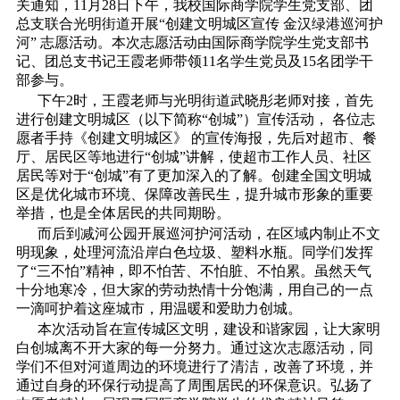
关通知，11月28日下午，我校国际商学院学生党支部、团
总支联合光明街道开展“创建文明城区宣传 金汉绿港巡河护
河” 志愿活动。本次志愿活动由国际商学院学生党支部书
记、团总支书记王霞老师带领11名学生党员及15名团学干
部参与。
下午2时，王霞老师与光明街道武晓彤老师对接，首先
进行创建文明城区（以下简称“创城”）宣传活动， 各位志
愿者手持《创建文明城区》 的宣传海报，先后对超市、餐
厅、居民区等地进行“创城”讲解，使超市工作人员、社区
居民等对于“创城”有了更加深入的了解。创建全国文明城
区是优化城市环境、保障改善民生，提升城市形象的重要
举措，也是全体居民的共同期盼。
而后到减河公园开展巡河护河活动，在区域内制止不文
明现象，处理河流沿岸白色垃圾、塑料水瓶。同学们发挥
了“三不怕”精神，即不怕苦、不怕脏、不怕累。虽然天气
十分地寒冷，但大家的劳动热情十分饱满，用自己的一点
一滴呵护着这座城市，用温暖和爱助力创城。
本次活动旨在宣传城区文明，建设和谐家园，让大家明
白创城离不开大家的每一分努力。通过这次志愿活动，同
学们不但对河道周边的环境进行了清洁，改善了环境，并
通过自身的环保行动提高了周围居民的环保意识。弘扬了