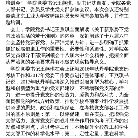
培训会”，学院党委书记王燕琪、副书记沈自友，全院各党
支部书记、委员及学生党支部参加会议。本次会议还特别
邀请北京工业大学校聘组织员安琳同志参加指导，并作主
题培训。
会上，学院党委书记王燕琪全面解读《关于新形势下党
内政治生活的若干准则》的内容，深刻阐述了十八届六中
全会坚持党要管党、从严治党的方针，进一步明确了抓紧
抓好反腐倡廉工作的重要性、必要性和紧迫性。对学院各
级党员领导干部深刻领会十八届六中全会精神，把握全面
从严治党的各项要求具有积极的现实指导意义。
学院党委书记王燕琪在会上还就2016年耿丹学院党支部
考核工作和2017年党委工作要点进行整体部署。王燕琪书
记说，2017年耿丹学院将深入推进以服务型为核心，学习
型和创新型为重点的党支部建设，不断增强党支部的活
力，进一步提升党支部的创造力、凝聚力和战斗力，为全
面贯彻党的路线方针政策、推动学校各项事业科学发展提
供坚强的思想、政治和组织保证。在考核党支部各项工作
时的基本原则是：第一、以评促建，重在实效。把增强党
支部活力、发挥党支部的战斗堡垒作用作为考评工作的出
发点和落脚点，通过考评工作，不断提升全校教工和学生
党支部工作的科学化水平；第二、定性定量，重在科学。