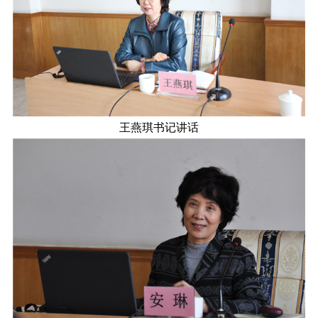
王燕琪书记讲话