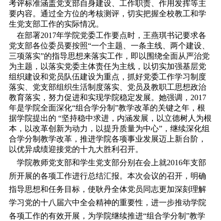
考评标准涵盖党支部自身建设、工作职责、作用发挥等主
要内容。通过全方位的考核测评，切实把握全校教工和学
生党支部工作的实际情况。
在部署2017年学院党委工作要点时，王燕琪书记要求各
党支部各位委员要按照“一个主题、一条主线、两个建设、
三项落实”的指导思想来落实工作，即以围绕全面从严治党
为主题，以落实党委主体责任为主线，以切实加强基层党
组织建设和党员队伍建设为重点，抓好党委工作学习制度
落实、党支部组织生活制度落实、党员及教职工思想政治
教育落实，努力促进和实现学院稳定发展。她强调，2017
年是学院全面深化“组合学分制”教学改革的关键之年，根
据学院提出的 “坚持稳中求进，内涵发展，以立德树人为根
本，以改革创新为动力，以提升质量为中心”，继续深化组
合学分制教学改革，推进学院各项事业发展迈上新台阶，
以优异成绩迎接党的十九大胜利召开。
学院教师党支部和学生党支部分别在会上就2016年支部
所开展的各项工作进行总结汇报。本次会议的召开，明确
指导思想和任务目标，使耿丹全体党员同志更加深刻理解
学习党的十八届六中全会精神的重要性，进一步推动学院
各项工作的有效开展，为学院继续推进“组合学分制”教学