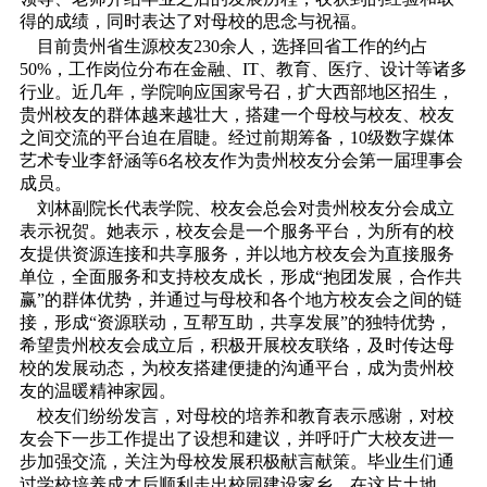
得的成绩，同时表达了对母校的思念与祝福。
目前贵州省生源校友230余人，选择回省工作的约占
50%，工作岗位分布在金融、IT、教育、医疗、设计等诸多
行业。近几年，学院响应国家号召，扩大西部地区招生，
贵州校友的群体越来越壮大，搭建一个母校与校友、校友
之间交流的平台迫在眉睫。经过前期筹备，10级数字媒体
艺术专业李舒涵等6名校友作为贵州校友分会第一届理事会
成员。
刘林副院长代表学院、校友会总会对贵州校友分会成立
表示祝贺。她表示，校友会是一个服务平台，为所有的校
友提供资源连接和共享服务，并以地方校友会为直接服务
单位，全面服务和支持校友成长，形成“抱团发展，合作共
赢”的群体优势，并通过与母校和各个地方校友会之间的链
接，形成“资源联动，互帮互助，共享发展”的独特优势，
希望贵州校友会成立后，积极开展校友联络，及时传达母
校的发展动态，为校友搭建便捷的沟通平台，成为贵州校
友的温暖精神家园。
校友们纷纷发言，对母校的培养和教育表示感谢，对校
友会下一步工作提出了设想和建议，并呼吁广大校友进一
步加强交流，关注为母校发展积极献言献策。毕业生们通
过学校培养成才后顺利走出校园建设家乡，在这片土地