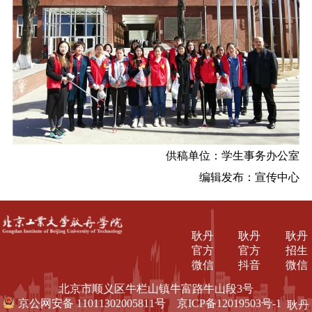
供稿单位：学生事务办公室
编辑发布：宣传中心
耿丹
耿丹
耿丹
官方
官方
招生
微信
抖音
微信
北京市顺义区牛栏山镇牛富路牛山段3号
京公网安备 11011302005811号
京ICP备12019503号-1
耿丹