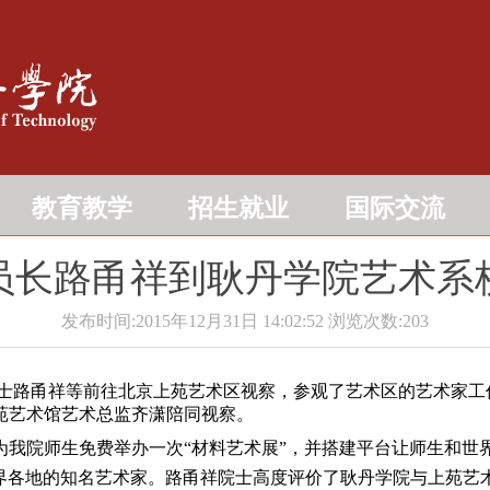
教育教学
招生就业
国际交流
员长路甬祥到耿丹学院艺术系
发布时间:2015年12月31日 14:02:52
浏览次数:
203
院士路甬祥等前往北京上苑艺术区视察，参观了艺术区的艺术家工作
苑艺术馆艺术总监齐潇陪同视察。
我院师生免费举办一次“材料艺术展”，并搭建平台让师生和世
世界各地的知名艺术家。路甬祥院士高度评价了耿丹学院与上苑