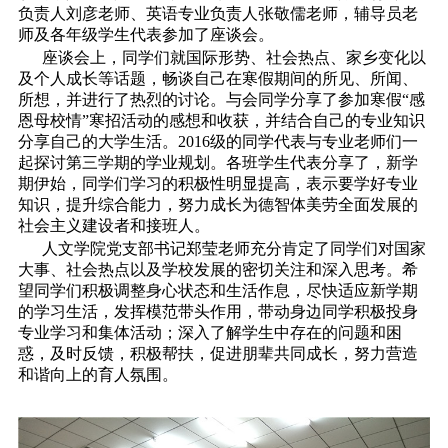
负责人刘彦老师、英语专业负责人张敬儒老师，辅导员老
师及各年级学生代表参加了座谈会。
座谈会上，同学们就国际形势、社会热点、家乡变化以
及个人成长等话题，畅谈自己在寒假期间的所见、所闻、
所想，并进行了热烈的讨论。与会同学分享了参加寒假“感
恩母校情”寒招活动的感想和收获，并结合自己的专业知识
分享自己的大学生活。2016级的同学代表与专业老师们一
起探讨第三学期的学业规划。各班学生代表分享了，新学
期伊始，同学们学习的积极性明显提高，表示要学好专业
知识，提升综合能力，努力成长为德智体美劳全面发展的
社会主义建设者和接班人。
人文学院党支部书记郑莹老师充分肯定了同学们对国家
大事、社会热点以及学校发展的密切关注和深入思考。希
望同学们积极调整身心状态和生活作息，尽快适应新学期
的学习生活，发挥模范带头作用，带动身边同学积极投身
专业学习和集体活动；深入了解学生中存在的问题和困
惑，及时反馈，积极帮扶，促进朋辈共同成长，努力营造
和谐向上的育人氛围。