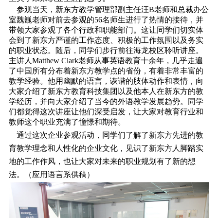
参观当天，新东方教学管理部副主任汪B老师和总裁办公
室魏巍老师对前去参观的56名师生进行了热情的接待，并
带领大家参观了各个行政和职能部门。这让同学们切实体
会到了新东方严谨的工作态度、积极的工作氛围以及务实
的职业状态。随后，同学们步行前往海龙校区聆听讲座。
主讲人Matthew Clark老师从事英语教育十余年，几乎走遍
了中国所有分布着新东方教学点的省份，有着非常丰富的
教学经验。他用幽默的语言，诙谐的肢体动作和表情，向
大家介绍了新东方教育科技集团以及他本人在新东方的教
学经历，并向大家介绍了当今的外语教学发展趋势。同学
们都觉得这次讲座让他们深受启发，让大家对教育行业和
教师这个职业充满了憧憬和期待。
通过这次企业参观活动，同学们了解了新东方先进的教
育教学理念和人性化的企业文化，见识了新东方人脚踏实
地的工作作风，也让大家对未来的职业规划有了新的想
法。（应用语言系供稿）