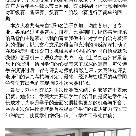
院广大青年学生致以节日问候。院团委副书记郭慧雨同学
对班级赛、晋级赛、复赛三个阶段比赛进行了简单的回
顾。
本次大赛共有来自5系6名选手参加，均由各班、各专
业、各系经过初赛选拔并推荐。比赛期间，经济与管理系
的马雪的主题演讲《我的青春我做主》对学生自治有着深
刻的理解，以其富有文采的语言和充沛的情感深深打动了
在场的老师和观众们；机械系的张杰同学的《自治成就你
我他》更是引来了观众席的共鸣，在《士兵突击》背景音
乐下的演讲，给同学们的心灵带来了深深的震撼。每位选
手在演讲过后，都有评委老师的精彩点评，大赛经过评委
老师们的认真考核与评定，最终，经济与管理系的马雪同
学凭借其出色的表现摘取本次大赛桂冠。
最后，刘林副院长对本次比赛做总结并向获奖选手表示
祝贺。她指出，学院大力开展学生自治目的是促进学生成
长成才，为耿丹学子的全面发展提供更多的机会与平台，
举办本次演讲比赛就是旨在提高学生们的表达能力与语言
组织能力，使同学们增强自信。（学生工作处供稿）