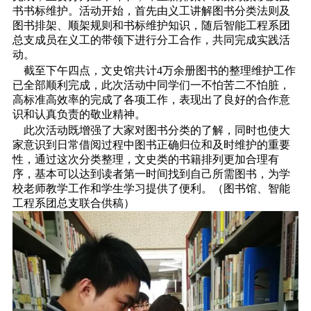
书书标维护。活动开始，首先由义工讲解图书分类法则及
图书排架、顺架规则和书标维护知识，随后智能工程系团
总支成员在义工的带领下进行分工合作，共同完成实践活
动。
截至下午四点，文史馆共计4万余册图书的整理维护工作
已全部顺利完成，此次活动中同学们一不怕苦二不怕脏，
高标准高效率的完成了各项工作，表现出了良好的合作意
识和认真负责的敬业精神。
此次活动既增强了大家对图书分类的了解，同时也使大
家意识到日常借阅过程中图书正确归位和及时维护的重要
性，通过这次分类整理，文史类的书籍排列更加合理有
序，基本可以达到读者第一时间找到自己所需图书，为学
校老师教学工作和学生学习提供了便利。（图书馆、智能
工程系团总支联合供稿）