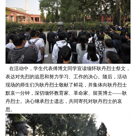
在活动中，学生代表傅博文同学宣读缅怀耿丹烈士祭文，
表达对先烈的追思和努力学习、工作的决心。随后，活动
现场的师生们为耿丹烈士敬献了鲜花，并集体向耿丹烈士
默哀一分钟，深切缅怀教育家、革命家、留英博士――耿
丹烈士。决心继承烈士遗志，共同寄托对耿丹烈士的哀
思。