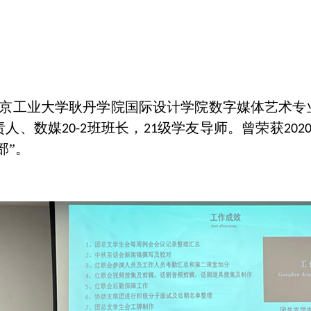
京工业大学耿丹学院国际设计学院数字媒体艺术专
责人、数媒
班班长，
级学友导师。曾荣获
20-2
21
2020
部”。