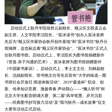
启动仪式上耿丹学院徐胜云副校长、顺义区文联孟云会
副主席、人文学院李洁院长、“宸冰读书”创办人宸冰老师
先后为“顺义区作家协会耿丹创作基地”和“宸冰书坊”耿丹分
馆揭牌，这也标志着“顺义区作家协会”、“宸冰书坊”正式入
住耿丹图书馆。启动仪式上，李洁院长为图书馆捐赠新作
《管道-亲子沟通的艺术》、宸冰老师为图书馆捐赠新作
《中国家书家训》。启动仪式上，李士文主任、刘林副校
长、沈娟副馆长、管书艳主任等先后宣布“大学的味道—图
书馆社会开放日 阅读体验活动”、2019“森途杯” 职业、创
新、传承知识竞赛、激扬青春 声动我心――“懒人听书”杯
北京大学生配音朗诵大赛、第二届“风华笔墨、岁月沉彩
――经典图书抄写接力活动”及“我与耿丹―成长故事”征文
大赛等活动正式启动。