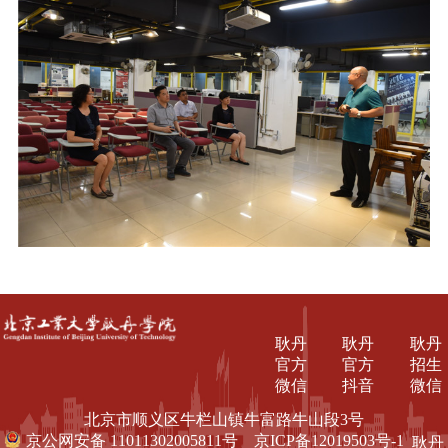
耿丹
耿丹
耿丹
官方
官方
招生
微信
抖音
微信
北京市顺义区牛栏山镇牛富路牛山段3号
京公网安备 11011302005811号
京ICP备12019503号-1
耿丹