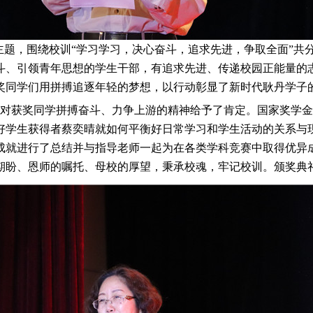
主题，围绕校训“学习学习，决心奋斗，追求先进，争取全面”共
斗、引领青年思想的学生干部，有追求先进、传递校园正能量的
奖同学们用拼搏追逐年轻的梦想，以行动彰显了新时代耿丹学子
获奖同学拼搏奋斗、力争上游的精神给予了肯定。国家奖学金
好学生获得者蔡奕晴就如何平衡好日常学习和学生活动的关系与现
成就进行了总结并与指导老师一起为在各类学科竞赛中取得优异
期盼、恩师的嘱托、母校的厚望，秉承校魂，牢记校训。颁奖典