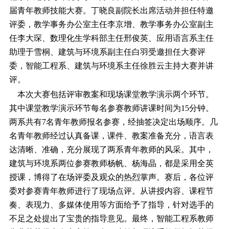
届青年教师技能大赛。丁晓良副院长出席活动并担任特邀
评委，教学事务办公室主任李京增、教学事务办公室副主
任李大琛、数理化生学科部主任邢俊英、应用语言系主任
助理于雪桐、建筑与环境系副主任白羽受邀担任大赛评
委，智能工程系、建筑与环境系主任徐胜云主持大赛并讲
评。
本次大赛包括评审教案和现场课堂教学演示两个环节。
其中课堂教学演示环节每名参赛教师讲课时间为15分钟。
两系共有7名青年教师报名参赛，经抽签决定出场顺序。几
名青年教师经过认真备课，课件、教案准备充分，语言表
达清晰、准确，充分展现了两系青年教师的风采。其中，
建筑与环境系两位参赛教师杨帆、杨海晶，都是采用全英
授课，博得了在场评委及观众的热烈掌声。赛后，各位评
委对参赛青年教师进行了现场点评。从讲授内容、课程节
奏、表现力、多媒体使用等方面给予了指导，针对选手的
不足之处提出了宝贵的指导意见。最终，智能工程系教师