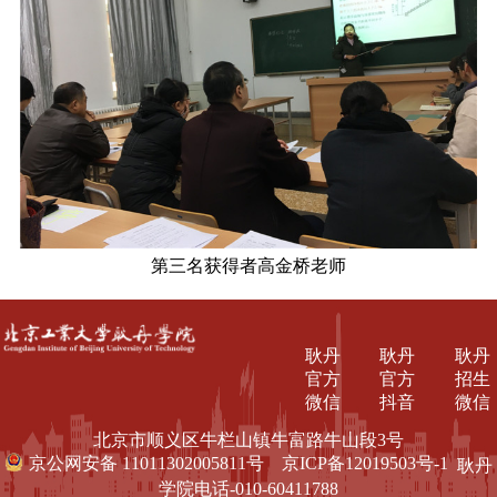
第三名获得者高金桥老师
耿丹
耿丹
耿丹
官方
官方
招生
微信
抖音
微信
北京市顺义区牛栏山镇牛富路牛山段3号
京公网安备 11011302005811号
京ICP备12019503号-1
耿丹
学院电话-010-60411788