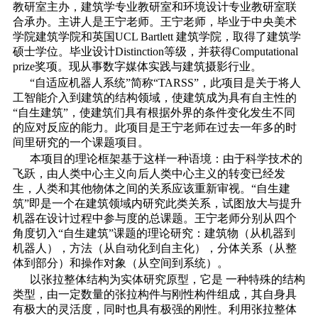
教研室主办，建筑学专业教研室和环境设计专业教研室联
合承办。主讲人是王宁老师。王宁老师，毕业于中央美术
学院建筑学院和英国UCL Bartlett 建筑学院，取得了建筑学
硕士学位。毕业设计Distinction等级，并获得Computational
prize奖项。现从事数字媒体实践与建筑摄影行业。
“自适应机器人系统”简称“TARSS”，此项目是关于将人
工智能介入到建筑的结构领域，使建筑成为具有自主性的
“自生建筑”，使建筑们具有根据外界的条件变化发生不同
的应对反应的能力。此项目是王宁老师在过去一年多的时
间里研究的一个课题项目。
本项目的理论框架基于这样一种语境：由于科学技术的
飞跃，由人类中心主义向后人类中心主义的转变已经发
生，人类和其他物体之间的关系应该重新审视。“自生建
筑”即是一个在建筑领域内研究此类关系，试图放大与提升
机器在设计过程中参与度的总课题。王宁老师分别从四个
角度切入“自生建筑”课题的理论研究：建筑物（从机器到
机器人），方法（从自动化到自主化），分体关系（从整
体到部分）和操作对象（从空间到系统）。
以张拉整体结构为实体研究原型，它是 一种特殊的结构
类型，由一定数量的张拉构件与刚性构件组成，其自身具
有极大的灵活度，同时也具有极强的刚性。利用张拉整体