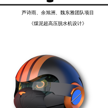
芦诗雨、余旭洲、魏东雅团队项目
《煤泥超高压脱水机设计》