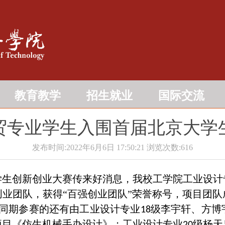
教育教学
招生就业
国际交流
贸专业学生入围首届北京大学
发布时间:2022年6月6日 17:50:21
浏览次数:
616
大学生创新创业大赛传来好消息，我校工学院工业设
业团队，获得“百强创业团队”荣誉称号，项目团队
同期参赛的还有由工业设计专业
级李宇轩、方博
18
项目《仿生机械手办设计》；工业设计专业
级杨天
20