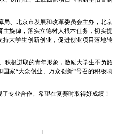
障局、北京市发展和改革委员会主办，北京
教育主旋律，落实立德树人根本任务，切实提
支持大学生创新创业，促进创业项目落地转
上、积极进取的青年形象，激励大学生不负韶
和国家“大众创业、万众创新”号召的积极响
现了专业合作。希望在复赛时取得好成绩！