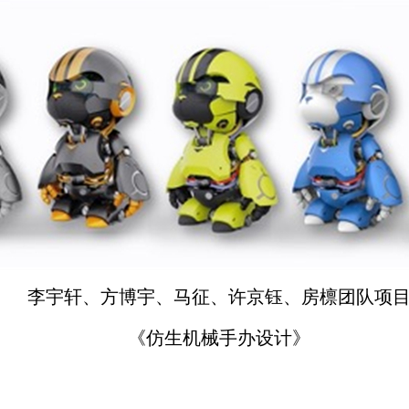
李宇轩、方博宇、马征、许京钰、房檩团队项
《仿生机械手办设计》