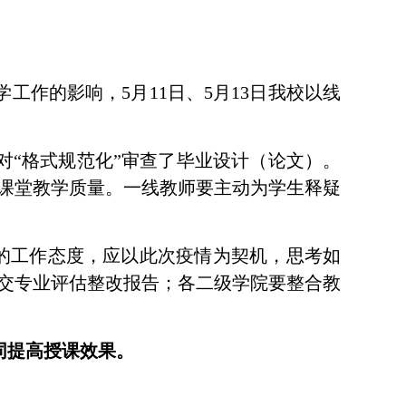
学工作的影响，
5
月
11
日、
5
月
13
日我校以线
对
“
格式规范化
”
审查了毕业设计（论文）。
课堂教学质量。一线教师要主动为学生释疑
的工作态度，应以此次疫情为契机，思考如
交专业评估整改报告；各二级学院要整合教
同提高授课效果。