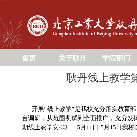
首页
关于耿丹
学院部门
耿丹线上教学
开展
“
线上教学
”
是我校充分落实教育部
台调研，从范围测试到全面推广，充分发
期线上教学安排》，
5
月
11
日
-5
月
15
日我校