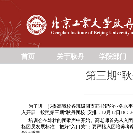
首页
关于耿丹
学院部门
第三期“
为了进一步提高我校各班级团支部书记的业务水平，
入开展，按照第三期“耿丹团校”安排，12月12日18：
培训会在雄壮的团歌声中开始。高老师首先从入团的
格团员发展标准，把好“入口关”；要严格入团培养
保证质量。