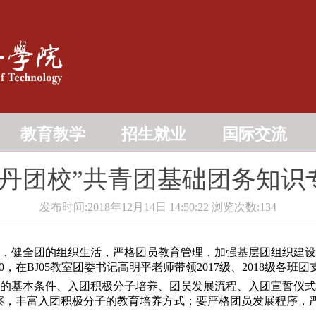
教育教学
招生就业
国际交流
耿丹团校”共青团基础团务知识
发布时间:2018年12月14日 14:50:22
浏览次数:
134
健全团的组织生活，严格团员教育管理，加强基层团组织建设
30，在BJ05教室团委书记高明平老师带领2017级、2018级
基本条件、入团积极分子培养、团员发展流程、入团宣誓仪式
考察，丰富入团积极分子的教育培养方式；要严格团员发展程序，