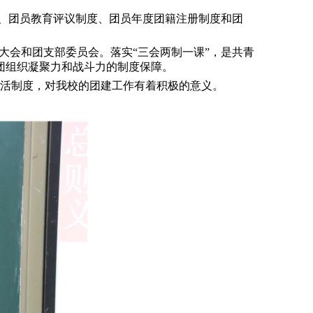
、团员教育评议制度、团员年度团籍注册制度和团
会和团支部委员会。落实“三会两制一课”，是共青
团组织凝聚力和战斗力的制度保障。
活制度，对我校的团建工作有着积极的意义。