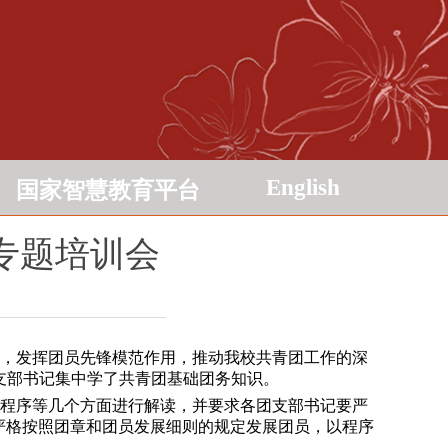
English
国家智慧教育平台
专题培训会
，发挥团员先锋模范作用，推动我校共青团工作的深
各班团支部书记集中学了共青团基础团务知识。
程序等几个方面进行解读，并要求各团支部书记要严
严格按照团章和团员发展细则的规定发展团员，以程序