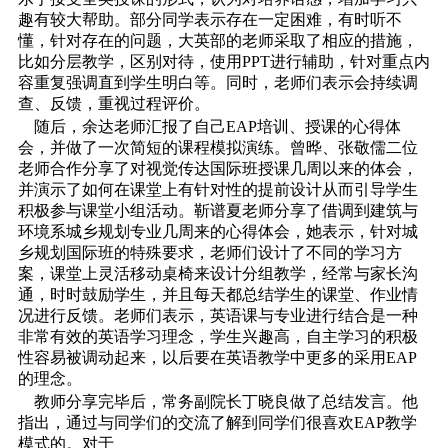
趣有较大帮助。部分同学表示存在一定困难，有时听不
懂，针对存在的问题，大英部的老师采取了相应的措施，
比如分层教学，区别对待，使用PPT进行辅助，针对重点内
容重复强调直到学生明白等。同时，老师们表示会持续调
查、反馈，重视过程评价。
随后，余达老师汇报了自己EAP培训、授课的心得体
会，并做了一次简短的课程模拟演练。曾晔、张敬儒二位
老师合作分享了对视觉传达国际班授课几周以来的体会，
并演示了如何在课堂上有针对性的提前设计从而引导学生
积极参与课堂小组活动。靳谱夏老师分享了借调到建筑与
环境系城乡规划专业几周来的心得体会，她表示，针对城
乡规划国际班的特殊要求，老师们设计了不同的学习方
案，课堂上灵活移动桌椅来设计分组教学，经常与家长沟
通，时时鼓励学生，并且每天都总结学生的课堂、作业情
况进行反馈。老师们表示，英语课与专业进行结合是一种
非常有效的英语学习理念，学生兴趣高，自主学习的积极
性容易被调动起来，以后要在英语教学中更多的采用EAP
的理念。
教师分享完毕后，常务副院长丁晓良做了总结发言。他
指出，通过与同学们的交流了解到同学们很喜欢EAP教学
模式的。对于