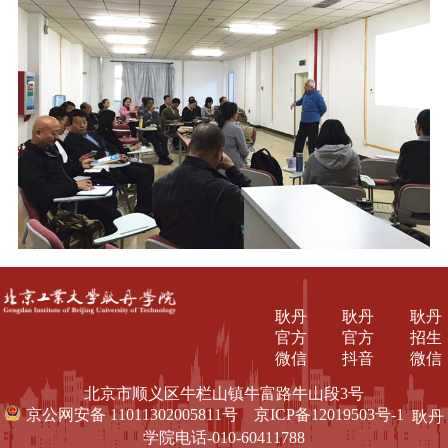
耿丹
耿丹
耿丹
官方
官方
招生
微信
抖音
微信
北京市顺义区牛栏山镇牛富路牛山段3号
京公网安备 11011302005811号
京ICP备12019503号-1
耿丹
学院电话-010-60411788