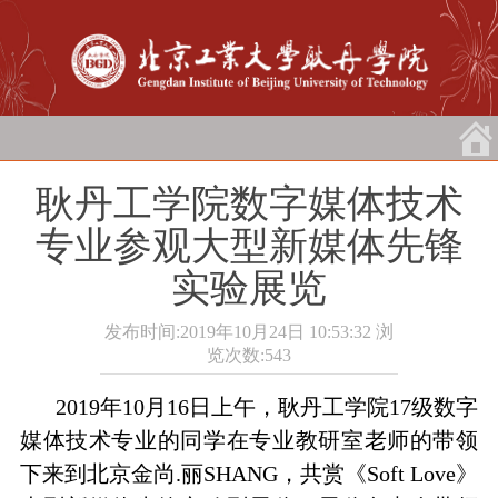
耿丹工学院数字媒体技术
专业参观大型新媒体先锋
实验展览
发布时间:2019年10月24日 10:53:32
浏
览次数:
543
2019
年
10
月
16
日上午，耿丹工学院
17
级数字
媒体技术专业的同学在专业教研室老师的带领
下来到北京金尚
.
丽
SHANG
，共赏《
Soft Love
》