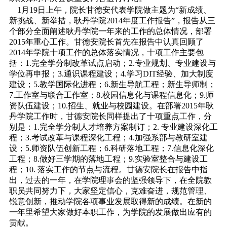
1月19日上午，院长甘德安代表学院做主题为“新成绩、
新挑战、新举措，耿丹学院2014年度工作报告”，报告从三
个部分全面阐述耿丹学院一年来的工作的总体情况，部署
2015年重心工作。甘德安院长首先在报告中认真回顾了
2014年学院十项工作的总体落实情况，十项工作主要包
括：1.完全学分制改革试点启动；2.专业规划、专业建设与
学位再申报；3.通识课程建设；4.学习DIT经验、加大制度
建设；5.教学国际化进程；6.新生导航工程；新生导师制；
7.工作室与联合工作室；8.校园信息化与课程信息化；9.师
资队伍建设；10.招生、就业与校园建设。在部署2015年耿
丹学院工作时，甘德安院长同样提出了十项重点工作，分
别是：1.完全学分制人才培养方案制订；2. 专业建设深化工
程；3.考试改革与课程深化工程；4.加强系部与教研室建
设；5.师资队伍创新工程；6.科研落地工程；7.信息化深化
工程；8.做好三学期的落地工程；9.实验室整合与建设工
程；10. 落实工作的节点与流程。甘德安院长在报告中指
出，过去的一年，在学院理事会的坚强领导下，在全院教
职员共同努力下，大家坚定信心，克难奋进，规范管理、
锐意创新，推动学院各项事业发展取得新的成绩。在新的
一年里希望大家做好本职工作，为学院的发展做出应有的
贡献。