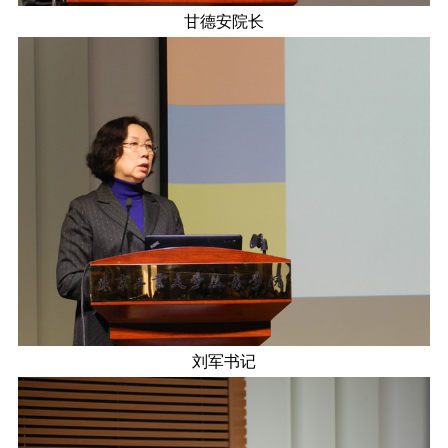
甘德安院长
刘军书记