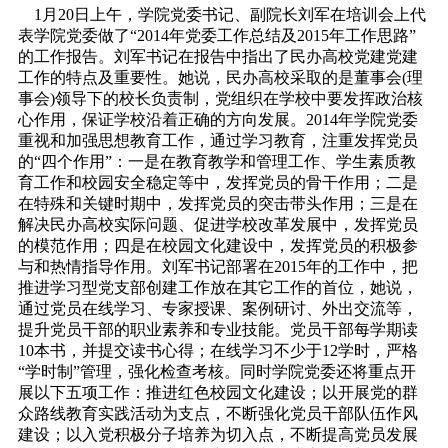
1月20日上午，学院党委书记、副院长刘军在培训会上代
表学院党委做了“2014年党委工作总结及2015年工作思路”
的工作报告。刘军书记在报告中指出了民办高校党建党建
工作的特点及重要性。她说，民办高校采取的是董事会(理
事会)领导下的校长负责制，党组织在学校中要发挥政治核
心作用，保证学校沿着正确的方向发展。2014年学院党委
重视和加强思想教育工作，通过学习教育，注重发挥党员
的“四个作用”：一是在教育教学和管理工作、学生素质教
育工作和校园安全稳定等中，发挥党员的骨干作用；二是
在特殊和关键时期中，发挥党员的突击带头作用；三是在
解决民办高校实际问题、促进学校改革发展中，发挥党员
的模范作用；四是在校园文化建设中，发挥党员的积极参
与和热情指导作用。刘军书记部署在2015年的工作中，把
推进学习型党支部创建工作放在其它工作的首位，她说，
通过党员在线学习、专家授课、案例研讨、外出交流等，
提升党员干部的职业素养和专业技能。党员干部每学期读
10本书，并提交读书心得；在线学习不少于12学时，严格
“学时制”管理，强化检查考核。同时学院党委还将重点开
展以下五项工作：推进红色校园文化建设；以开展党的群
众路线教育实践活动为支点，不断强化党员干部队伍作风
建设；以入党积极分子培养为切入点，不断提高党员发展