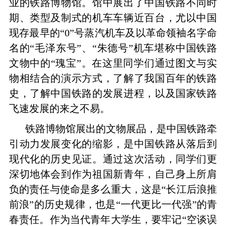
业的铁路博物馆。馆中展出了中国铁路不同时
期、类型及制式的机车车辆近百台，尤以中国
现存最早的“
0
”号蒸汽机车及以革命领袖名字命
名的“毛泽东号”、“朱德号”机车堪称中国铁路
文物中的“瑰宝”。在这里同学们通过图文与实
物相结合的演示方式，了解了我国百年的铁路
史，了解中国铁路的发展进程，以及国家铁路
飞速发展的来之不易。
铁路博物馆展出的文物展品，是中国铁路牵
引动力发展变化的缩影，是中国铁路从落后到
现代化的历史见证。通过这次活动，同学们更
深切地体会到作为祖国新青年，自己身上所肩
负的责任与使命是多么重大，这是“长江后浪推
前浪”的历史规律，也是“一代更比一代强”的青
春责任。作为当代青年大学生，要牢记“空谈误