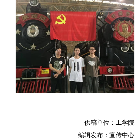
供稿单位：工学院
编辑发布：宣传中心