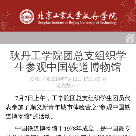
耿丹工学院团总支组织学
生参观中国铁道博物馆
发布时间:2019年7月12日 17:31:05
浏
览次数:
612
7
月
7
日上午，工学院团总支组织学生团员代
表参加了顺义新青年城市体验营之“参观中国铁
道博物馆”的活动。
中国铁道博物馆于
1978
年成立，是中国最专