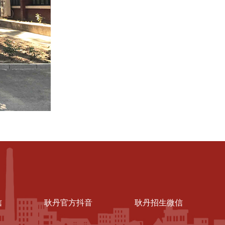
信
耿丹官方抖音
耿丹招生微信