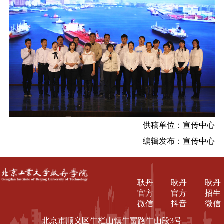
供稿单位：宣传中心
编辑发布：宣传中心
耿丹
耿丹
耿丹
官方
官方
招生
微信
抖音
微信
北京市顺义区牛栏山镇牛富路牛山段3号