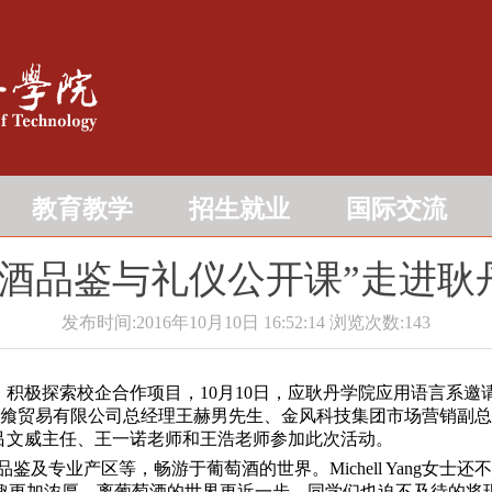
教育教学
招生就业
国际交流
萄酒品鉴与礼仪公开课”走进耿
发布时间:2016年10月10日 16:52:14
浏览次数:
143
探索校企合作项目，10月10日，应耿丹学院应用语言系邀请，英国葡萄
 Yang女士、北京醇飨贸易有限公司总经理王赫男先生、金风科技集团市
吕文威主任、王一诺老师和王浩老师参加此次活动。
萄酒品鉴及专业产区等，畅游于葡萄酒的世界。Michell Yang
趣更加浓厚，离葡萄酒的世界更近一步。同学们也迫不及待的将