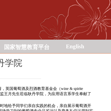
English
国家智慧教育平台
丹学院
酒及烈酒教育基金会（wine & spirite
场营销副总监王月先生莅临耿丹学院，为应用语言系学生奉献了
女士还不时地给予同学们亲自实践的机会，亲自展示葡萄酒开
现场学习到的葡萄酒专业品鉴法以及商务礼仪运用到实