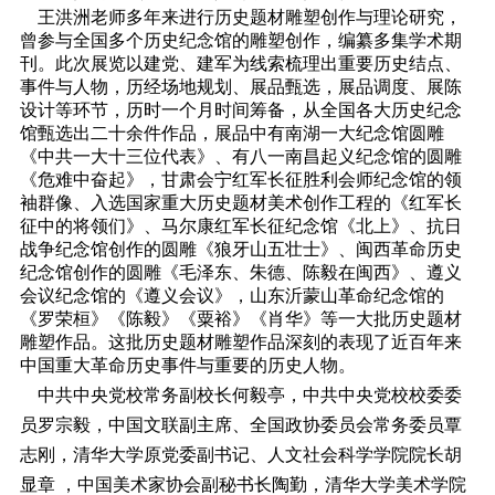
王洪洲老师多年来进行历史题材雕塑创作与理论研究，
曾参与全国多个历史纪念馆的雕塑创作，编纂多集学术期
刊。此次展览以建党、建军为线索梳理出重要历史结点、
事件与人物，历经场地规划、展品甄选，展品调度、展陈
设计等环节，历时一个月时间筹备，从全国各大历史纪念
馆甄选出二十余件作品，展品中有南湖一大纪念馆圆雕
《中共一大十三位代表》、有八一南昌起义纪念馆的圆雕
《危难中奋起》，甘肃会宁红军长征胜利会师纪念馆的领
袖群像、入选国家重大历史题材美术创作工程的《红军长
征中的将领们》、马尔康红军长征纪念馆《北上》、抗日
战争纪念馆创作的圆雕《狼牙山五壮士》、闽西革命历史
纪念馆创作的圆雕《毛泽东、朱德、陈毅在闽西》、遵义
会议纪念馆的《遵义会议》，山东沂蒙山革命纪念馆的
《罗荣桓》《陈毅》《粟裕》《肖华》等一大批历史题材
雕塑作品。这批历史题材雕塑作品深刻的表现了近百年来
中国重大革命历史事件与重要的历史人物。
中共中央党校常务副校长何毅亭，中共中央党校校委委
员罗宗毅，中国文联副主席、全国政协委员会常务委员覃
志刚，清华大学原党委副书记、人文社会科学学院院长胡
显章 ，中国美术家协会副秘书长陶勤，清华大学美术学院