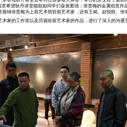
”寓意希望耿丹讲堂能鼓励同学们奋发图强；张贵梅的金属创意作
意接纳张贵梅为上苑艺术馆驻留艺术家，还有王斌、赵悦晗、张
术家的工作室以及历届驻留艺术家的作品，进行了深入的沟通