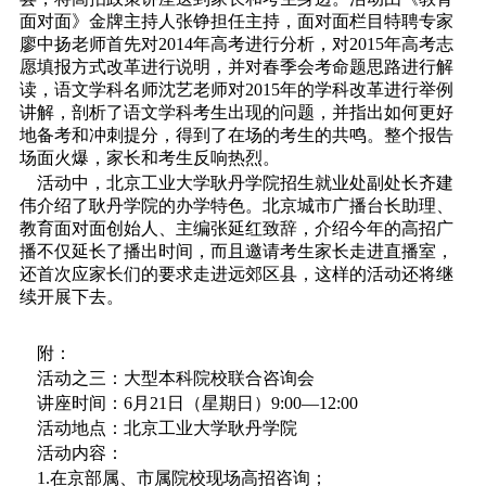
面对面》金牌主持人张铮担任主持，面对面栏目特聘专家
廖中扬老师首先对2014年高考进行分析，对2015年高考志
愿填报方式改革进行说明，并对春季会考命题思路进行解
读，语文学科名师沈艺老师对2015年的学科改革进行举例
讲解，剖析了语文学科考生出现的问题，并指出如何更好
地备考和冲刺提分，得到了在场的考生的共鸣。整个报告
场面火爆，家长和考生反响热烈。
活动中，北京工业大学耿丹学院招生就业处副处长齐建
伟介绍了耿丹学院的办学特色。北京城市广播台长助理、
教育面对面创始人、主编张延红致辞，介绍今年的高招广
播不仅延长了播出时间，而且邀请考生家长走进直播室，
还首次应家长们的要求走进远郊区县，这样的活动还将继
续开展下去。
附：
活动之三：大型本科院校联合咨询会
讲座时间：6月21日（星期日）9:00―12:00
活动地点：北京工业大学耿丹学院
活动内容：
1.在京部属、市属院校现场高招咨询；