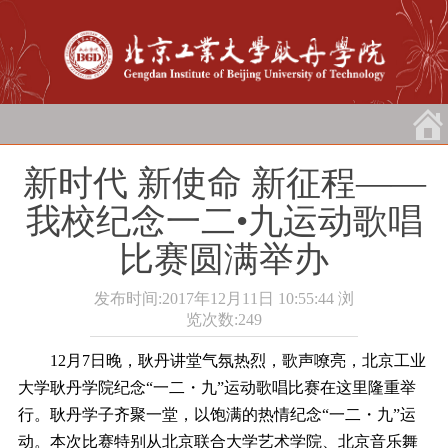
新时代 新使命 新征程――
我校纪念一二•九运动歌唱
比赛圆满举办
发布时间:2017年12月11日 10:55:44
浏
览次数:
249
12月7日晚，耿丹讲堂气氛热烈，歌声嘹亮，北京工业
大学耿丹学院纪念“一二・九”运动歌唱比赛在这里隆重举
行。耿丹学子齐聚一堂，以饱满的热情纪念“一二・九”运
动。本次比赛特别从北京联合大学艺术学院、北京音乐舞