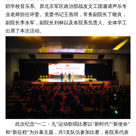
蹈学校音乐系、原北京军区政治部战友文工团邀请声乐专
业老师担任评委。党委书记王燕琪，常务副院长丁晓良，
副院长李永军，副院长刘林以及各院系负责人、全体学工
出席了本次活动。
此次纪念“一二・九”运动歌唱比赛以“新时代”“新使命”
和“新征程”为分幕主题，共5支队伍参加比赛，各院系代表