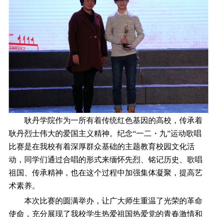
耿丹学院作为一所有着传统红色基因的高校，传承着
耿丹烈士伟大的爱国主义精神。纪念“一二・九”运动歌唱
比赛是在我校有着深厚群众基础的主题教育校园文化活
动，同学们通过合唱的形式来缅怀先烈、铭记历史、歌唱
祖国、传承精神，也在这个过程中加强集体凝聚，提高艺
术素养。
本次比赛的圆满举办，让广大师生重温了光荣的革命
使命，充分展现了我校学生热爱祖国热爱党的青春激情和