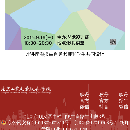
此讲座海报由肖勇老师和学生共同设计
耿丹
耿丹
耿丹
官方
官方
招生
微信
抖音
微信
北京市顺义区牛栏山镇牛富路牛山段3号
京公网安备 11011302005811号
京ICP备12019503号-1
耿丹
学院电话-010-60411788