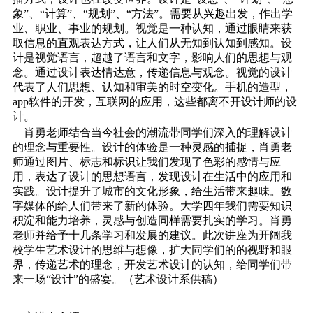
象”、“计算”、“规划”、“方法”。需要从兴趣出发，作出学
业、职业、事业的规划。视觉是一种认知，通过眼睛来获
取信息的直观表达方式，让人们从无知到认知到感知。设
计是视觉语言，超越了语言和文字，影响人们的思想与观
念。通过设计表达情达意，传递信息与观念。视觉的设计
代表了人们思想、认知和审美的时空变化。手机的造型，
app软件的开发，互联网的应用，这些都离不开设计师的设
计。
肖勇老师结合当今社会的潮流带同学们深入的理解设计
的理念与重要性。设计的体验是一种灵感的捕捉，肖勇老
师通过图片、标志和标识让我们发现了色彩的感情与应
用，表达了设计的思想语言，发现设计在生活中的应用和
实践。设计提升了城市的文化形象，给生活带来趣味。数
字媒体的给人们带来了新的体验。大学四年我们需要知识
积淀和能力培养，灵感与创造同样需要扎实的学习。肖勇
老师并给予十几条学习和发展的建议。此次讲座为开阔我
校学生艺术设计的思维与想像，扩大同学们的的视野和眼
界，传递艺术的理念，开发艺术设计的认知，给同学们带
来一场“设计”的盛宴。（艺术设计系供稿）