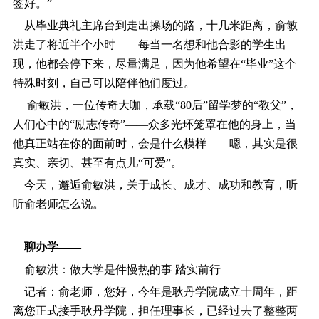
签好。”
从毕业典礼主席台到走出操场的路，十几米距离，俞敏
洪走了将近半个小时――每当一名想和他合影的学生出
现，他都会停下来，尽量满足，因为他希望在“毕业”这个
特殊时刻，自己可以陪伴他们度过。
俞敏洪，一位传奇大咖，承载“80后”留学梦的“教父”，
人们心中的“励志传奇”――众多光环笼罩在他的身上，当
他真正站在你的面前时，会是什么模样――嗯，其实是很
真实、亲切、甚至有点儿“可爱”。
今天，邂逅俞敏洪，关于成长、成才、成功和教育，听
听俞老师怎么说。
聊办学――
俞敏洪：做大学是件慢热的事 踏实前行
记者：俞老师，您好，今年是耿丹学院成立十周年，距
离您正式接手耿丹学院，担任理事长，已经过去了整整两