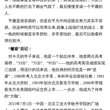
人在不断的打击下都会气馁了，最后慢慢变成一个平庸的
人。
平庸是很容易的，但是在平凡中间还能去努力其实不容
易。但这种特质可以培养出来,就像上战场打仗的战士，第
一枪的时候都是非常胆怯，非常害怕的，最后可以抱着炸
弹往前冲。
“邂逅”后记：
对今天的学子来说，他是一个励志传奇，他曾两次高考
落榜，“33分”、“55分”、“95分”――他的高考英语成绩实现
三连跳，用流行的话来说，他自身的经历也是一种“逆
袭”；1980年考入北京大学系，本科毕业后留校任教；1991
年从北大辞职，1993年创办北京新东方学校，2006年带领
新东方在美国纽约证交所上市……一步步，他成为了传奇
的“大咖”。
2015年7月1日・中国・北京工业大学耿丹学院的广场