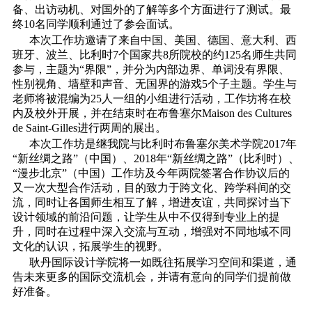
备、出访动机、对国外的了解等多个方面进行了测试。最
终10名同学顺利通过了参会面试。
本次工作坊邀请了来自中国、美国、德国、意大利、西
班牙、波兰、比利时7个国家共8所院校的约125名师生共同
参与，主题为“界限”，并分为内部边界、单词没有界限、
性别视角、墙壁和声音、无国界的游戏5个子主题。学生与
老师将被混编为25人一组的小组进行活动，工作坊将在校
内及校外开展，并在结束时在布鲁塞尔Maison des Cultures
de Saint-Gilles进行两周的展出。
本次工作坊是继我院与比利时布鲁塞尔美术学院2017年
“新丝绸之路”（中国）、2018年“新丝绸之路”（比利时）、
“漫步北京”（中国）工作坊及今年两院签署合作协议后的
又一次大型合作活动，目的致力于跨文化、跨学科间的交
流，同时让各国师生相互了解，增进友谊，共同探讨当下
设计领域的前沿问题，让学生从中不仅得到专业上的提
升，同时在过程中深入交流与互动，增强对不同地域不同
文化的认识，拓展学生的视野。
耿丹国际设计学院将一如既往拓展学习空间和渠道，通
告未来更多的国际交流机会，并请有意向的同学们提前做
好准备。