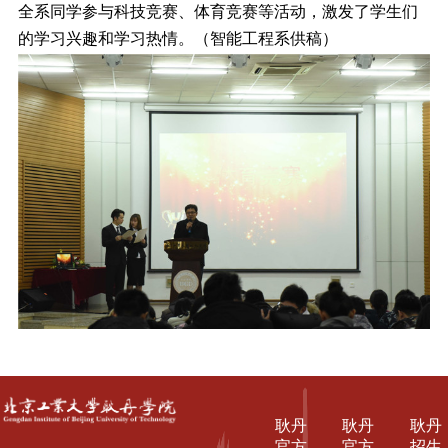
全系同学参与科技竞赛、体育竞赛等活动，激发了学生们
的学习兴趣和学习热情。（智能工程系供稿）
耿丹
耿丹
耿丹
官方
官方
招生